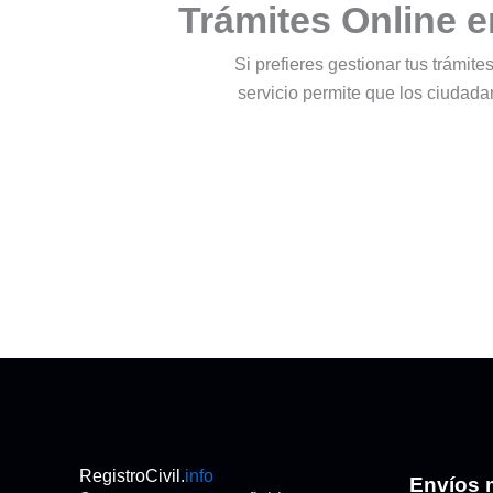
Trámites Online e
Si prefieres gestionar tus trámite
servicio permite que los ciudad
RegistroCivil.
info
Envíos 