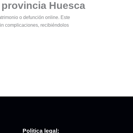
a provincia Huesca
matrimonio o defunción online. Este
in complicaciones, recibiéndolos
Politica legal: