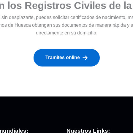
n los Registros Civiles de l
s sin desplazarte, puedes solicitar certificados de nacimiento, 
anos de Huesca obtengan sus documentos de manera rápida y s
directamente en su domicilio.
Tramites online
mundiales:
Nuestros Links: