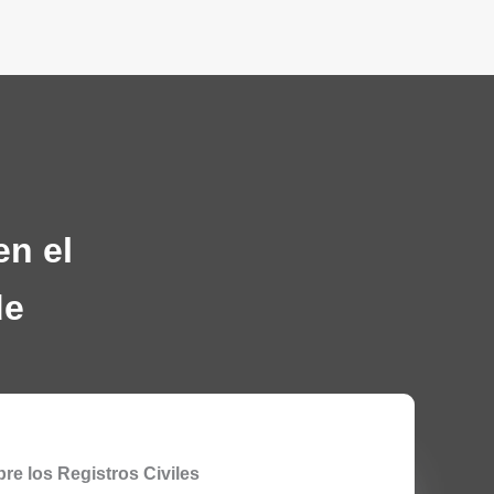
en el
de
re los Registros Civiles