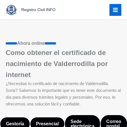
Ir
Registro Civil INFO
al
contenido
Ahora online
Como obtener el certificado de
nacimiento de Valderrodilla por
internet
¿Necesitas tu certificado de nacimiento de Valderrodilla,
Soria? Sabemos lo importante que es tener este documento al
día para diversos trámites legales y personales. Por eso, te
ofrecemos una solución fácil y confiable.
Sede
Correo
Gestoría
Presencial
electrónica
postal