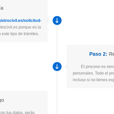
ía
strocivil.es/solicitud-
trocivil.es porque es la
este tipo de trámites.
Paso 2:
Re
El proceso es senc
personales. Todo el pro
incluso si no tienes ex
go
on tus datos, serás