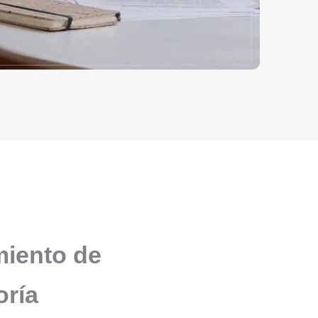
miento de
oría