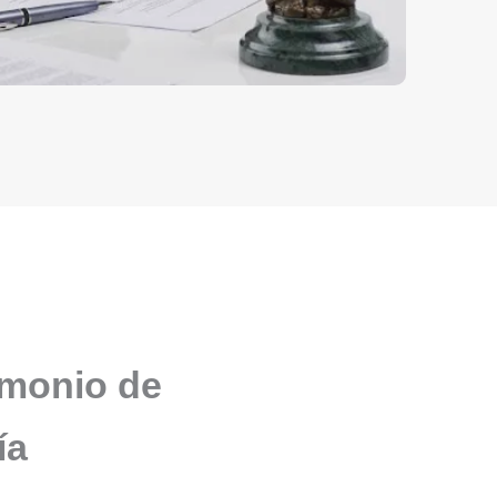
imonio de
ía