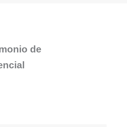
imonio de
encial