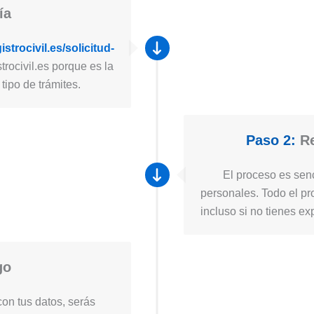
ía
strocivil.es/solicitud-
trocivil.es porque es la
tipo de trámites.
Paso 2:
Re
El proceso es senc
personales. Todo el pro
incluso si no tienes ex
go
on tus datos, serás