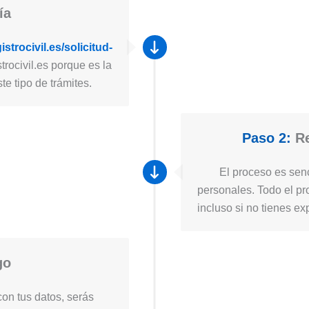
ía
strocivil.es/solicitud-
trocivil.es porque es la
e tipo de trámites.
Paso 2:
Re
El proceso es senc
personales. Todo el pro
incluso si no tienes ex
go
on tus datos, serás