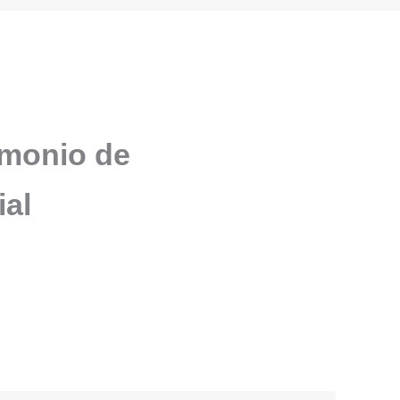
imonio de
ial