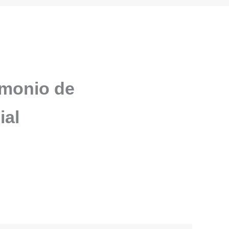
imonio de
ial