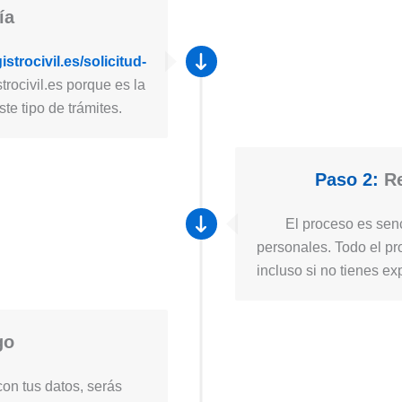
ía
strocivil.es/solicitud-
trocivil.es porque es la
te tipo de trámites.
Paso 2:
Re
El proceso es senc
personales. Todo el pro
incluso si no tienes ex
go
on tus datos, serás