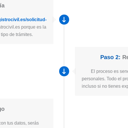
ía
strocivil.es/solicitud-
trocivil.es porque es la
tipo de trámites.
Paso 2:
Re
El proceso es senc
personales. Todo el pro
incluso si no tienes ex
go
on tus datos, serás