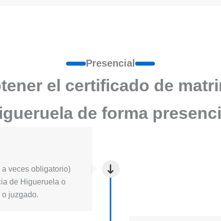
Presencial
ener el certificado de matr
igueruela de forma presenci
a veces obligatorio)
ticia de Higueruela o
l o juzgado.