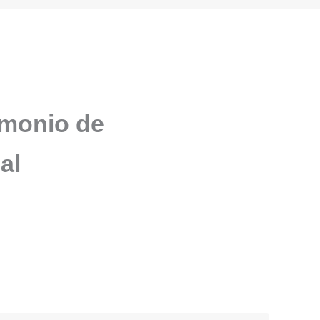
imonio de
al