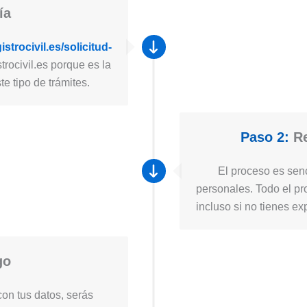
ía
strocivil.es/solicitud-
trocivil.es porque es la
e tipo de trámites.
Paso 2:
Re
El proceso es senc
personales. Todo el pro
incluso si no tienes ex
go
on tus datos, serás