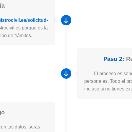
ía
strocivil.es/solicitud-
trocivil.es porque es la
ipo de trámites.
Paso 2:
Re
El proceso es senc
personales. Todo el pro
incluso si no tienes ex
go
on tus datos, serás