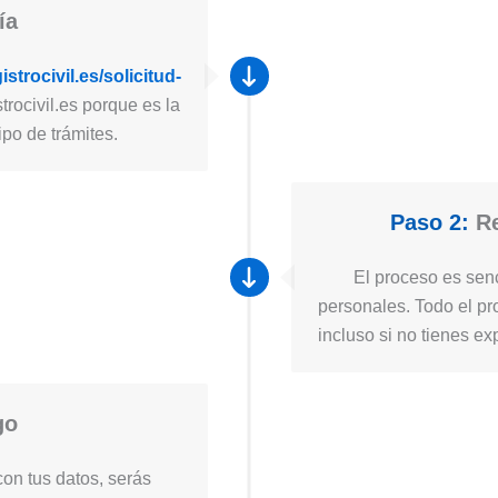
ía
strocivil.es/solicitud-
trocivil.es porque es la
ipo de trámites.
Paso 2:
Re
El proceso es senc
personales. Todo el pro
incluso si no tienes ex
go
on tus datos, serás