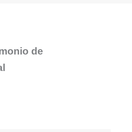
imonio de
al