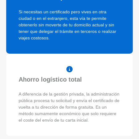
Si necesitas un certificado pero vives en otra
ciudad o en el extranjero, esta vía te permite
obtenerlo sin moverte de tu domicilio actual y sin
tener que delegar el trámite en terceros o realizar
viajes costosos.
Ahorro logístico total
A diferencia de la gestión privada, la administración
pública procesa tu solicitud y envía el certificado de
vuelta a tu dirección de forma gratuita. Es un
método sumamente económico que solo requiere
el coste del envío de tu carta inicial.