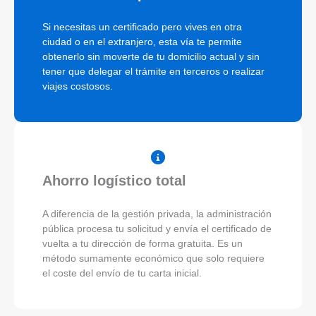
Si necesitas un certificado pero vives en otra
ciudad o en el extranjero, esta vía te permite
obtenerlo sin moverte de tu domicilio actual y sin
tener que delegar el trámite en terceros o realizar
viajes costosos.
Ahorro logístico total
A diferencia de la gestión privada, la administración
pública procesa tu solicitud y envía el certificado de
vuelta a tu dirección de forma gratuita. Es un
método sumamente económico que solo requiere
el coste del envío de tu carta inicial.