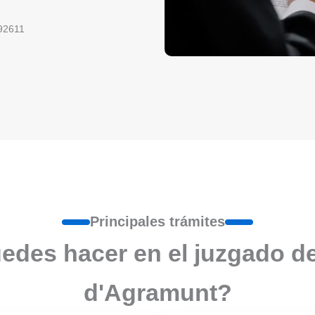
92611
Principales trámites
edes hacer en el juzgado d
d'Agramunt?