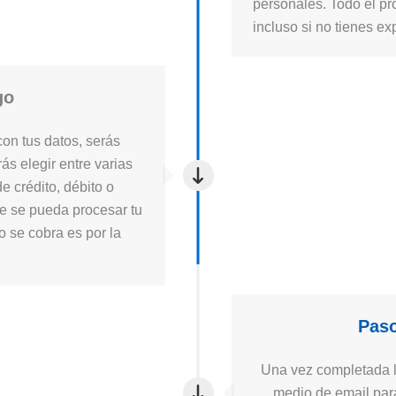
personales. Todo el pro
incluso si no tienes ex
go
on tus datos, serás
ás elegir entre varias
e crédito, débito o
ue se pueda procesar tu
to se cobra es por la
Paso
Una vez completada la
medio de email para