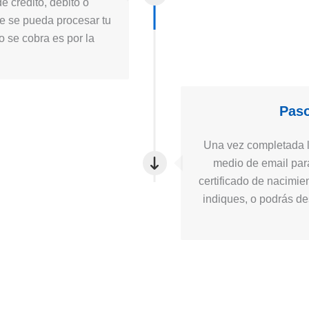
e crédito, débito o
ue se pueda procesar tu
to se cobra es por la
Paso
Una vez completada la
medio de email para
certificado de nacimie
indiques, o podrás des