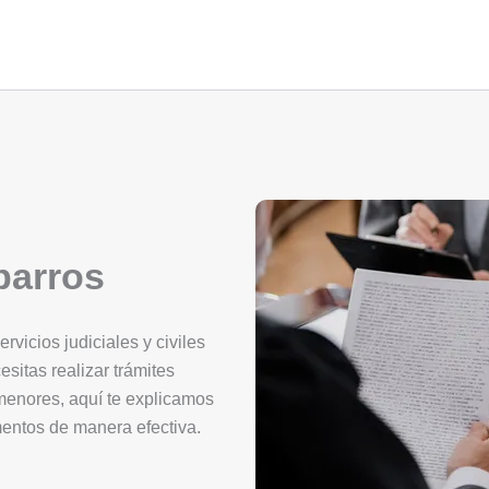
barros
vicios judiciales y civiles
esitas realizar trámites
 menores, aquí te explicamos
mentos de manera efectiva.