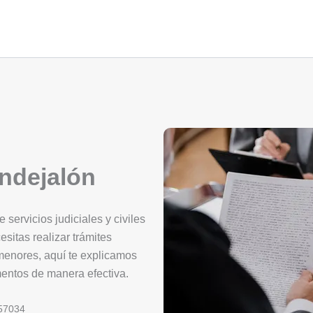
ndejalón
servicios judiciales y civiles
esitas realizar trámites
 menores, aquí te explicamos
mentos de manera efectiva.
57034