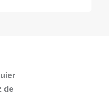
uier
z de