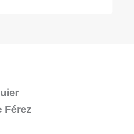
uier
e Férez