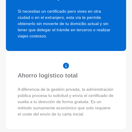
Si necesitas un certificado pero vives en otra
ciudad o en el extranjero, esta vía te permite
obtenerlo sin moverte de tu domicilio actual y sin
tener que delegar el trámite en terceros o realizar
viajes costosos.
Ahorro logístico total
A diferencia de la gestión privada, la administración
pública procesa tu solicitud y envía el certificado de
vuelta a tu dirección de forma gratuita. Es un
método sumamente económico que solo requiere
el coste del envío de tu carta inicial.