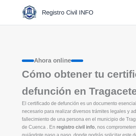
Ir
al
Registro Civil INFO
contenido
Ahora online
Cómo obtener tu certif
defunción en Tragacet
El certificado de defunción es un documento esenci
necesario para realizar diversos trámites legales y ad
fallecimiento de una persona en el municipio de Tr
de Cuenca . En
registro civil info
, nos comprometemos
guiándote paso a paso, donde podrás solicitar este