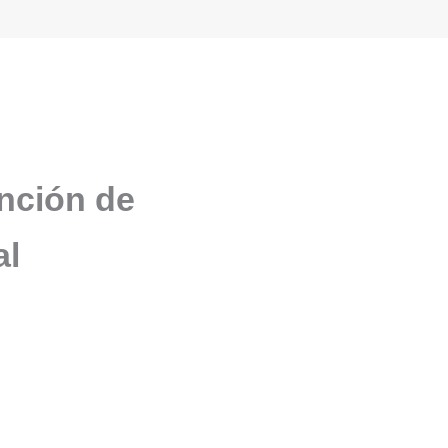
unción de
al