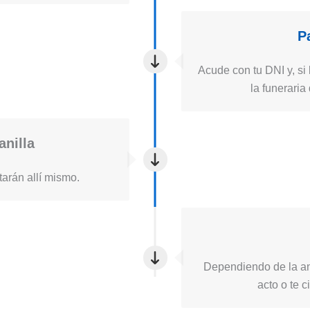
P
Acude con tu DNI y, si 
la funerari
anilla
itarán allí mismo.
Dependiendo de la ant
acto o te 