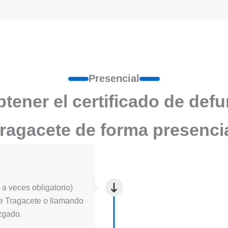
Presencial
ener el certificado de def
ragacete de forma presenci
a veces obligatorio)
a de Tragacete o llamando
uzgado.