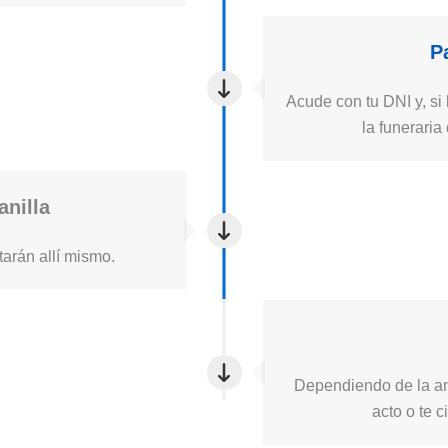
P
Acude con tu DNI y, si 
la funerari
anilla
itarán allí mismo.
Dependiendo de la ant
acto o te 