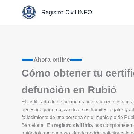
Ir
al
Registro Civil INFO
contenido
Ahora online
Cómo obtener tu certif
defunción en Rubió
El certificado de defunción es un documento esenci
necesario para realizar diversos trámites legales y ad
fallecimiento de una persona en el municipio de Ru
Barcelona . En
registro civil info
, nos comprometemos
guiándote paso a paso, donde podrás solicitar este