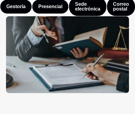
Sede
Correo
Gestoría
Presencial
electrónica
postal