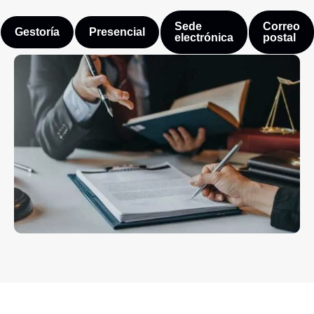
Sede
Correo
Gestoría
Presencial
electrónica
postal