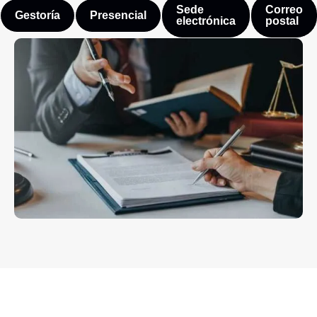
Sede
Correo
Gestoría
Presencial
electrónica
postal